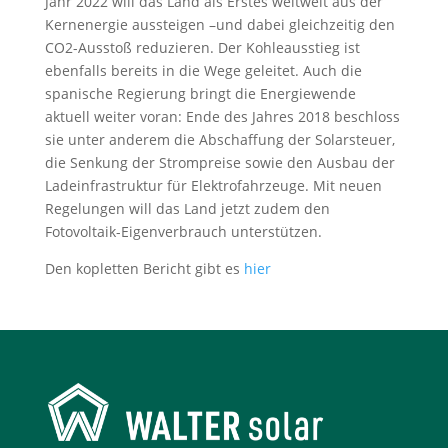
Jahr 2022 will das Land als Erstes weltweit aus der
Kernenergie aussteigen –und dabei gleichzeitig den
CO2-Ausstoß reduzieren. Der Kohleausstieg ist
ebenfalls bereits in die Wege geleitet. Auch die
spanische Regierung bringt die Energiewende
aktuell weiter voran: Ende des Jahres 2018 beschloss
sie unter anderem die Abschaffung der Solarsteuer,
die Senkung der Strompreise sowie den Ausbau der
Ladeinfrastruktur für Elektrofahrzeuge. Mit neuen
Regelungen will das Land jetzt zudem den
Fotovoltaik-Eigenverbrauch unterstützen.
Den kopletten Bericht gibt es
hier