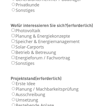
Privatkunde
Sonstiges
Wofür interessieren Sie sich?
(erforderlich)
Photovoltaik
Planung & Energiekonzepte
Speicher & Energiemanagement
Solar-Carports
Betrieb & Betreuung
Energieforum / Fachvortrag
Sonstiges
Projektstand
(erforderlich)
Erste Idee
Planung / Machbarkeitsprüfung
Ausschreibung
Umsetzung
Bestehende Anlage