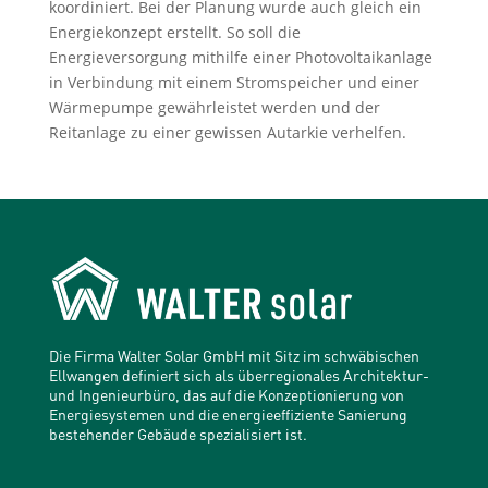
koordiniert. Bei der Planung wurde auch gleich ein
Energiekonzept erstellt. So soll die
Energieversorgung mithilfe einer Photovoltaikanlage
in Verbindung mit einem Stromspeicher und einer
Wärmepumpe gewährleistet werden und der
Reitanlage zu einer gewissen Autarkie verhelfen.
Die Firma Walter Solar GmbH mit Sitz im schwäbischen
Ellwangen definiert sich als überregionales Architektur-
und Ingenieurbüro, das auf die Konzeptionierung von
Energiesystemen und die energieeffiziente Sanierung
bestehender Gebäude spezialisiert ist.