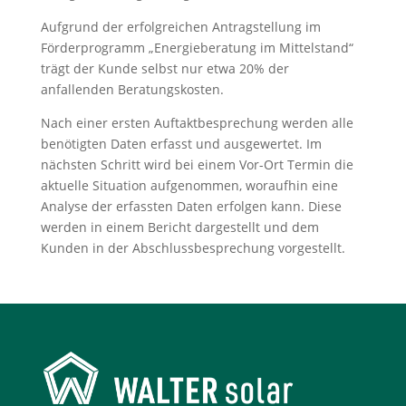
Aufgrund der erfolgreichen Antragstellung im
Förderprogramm „Energieberatung im Mittelstand“
trägt der Kunde selbst nur etwa 20% der
anfallenden Beratungskosten.
Nach einer ersten Auftaktbesprechung werden alle
benötigten Daten erfasst und ausgewertet. Im
nächsten Schritt wird bei einem Vor-Ort Termin die
aktuelle Situation aufgenommen, woraufhin eine
Analyse der erfassten Daten erfolgen kann. Diese
werden in einem Bericht dargestellt und dem
Kunden in der Abschlussbesprechung vorgestellt.