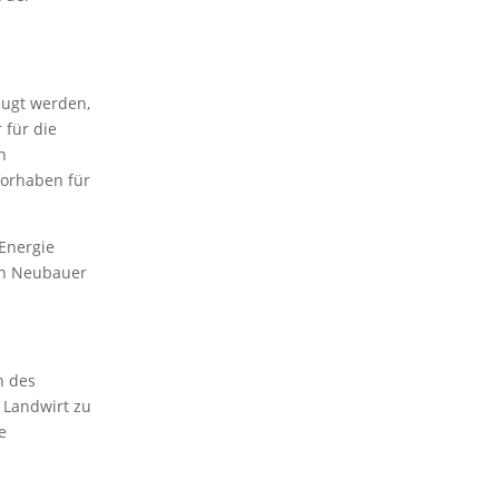
eugt werden,
 für die
n
Vorhaben für
 Energie
hen Neubauer
n des
 Landwirt zu
e