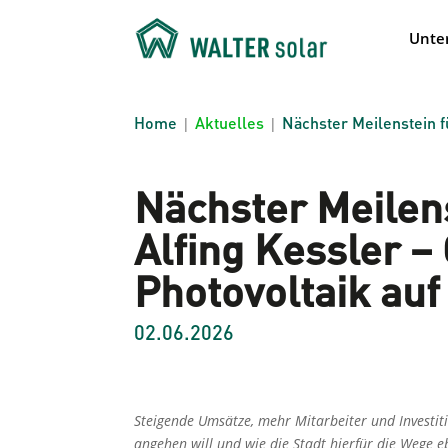
Unte
Home
Aktuelles
Nächster Meilenstein f
|
|
Nächster Meilens
Alfing Kessler –
Photovoltaik au
02.06.2026
Steigende Umsätze, mehr Mitarbeiter und Investit
angehen will und wie die Stadt hierfür die Wege e