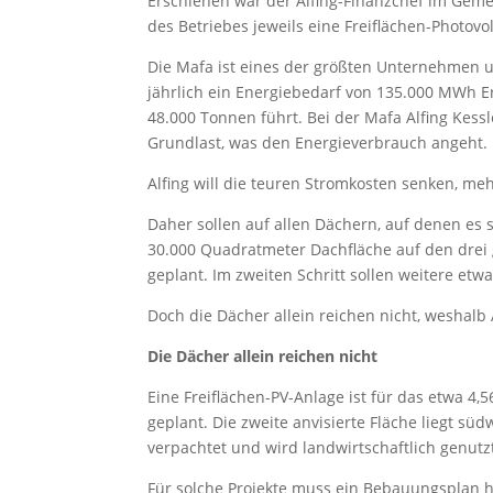
Erschienen war der Alfing-Finanzchef im Gem
des Betriebes jeweils eine Freiflächen-Photovol
Die Mafa ist eines der größten Unternehmen 
jährlich ein Energiebedarf von 135.000 MWh E
48.000 Tonnen führt. Bei der Mafa Alfing Ke
Grundlast, was den Energieverbrauch angeht.
Alfing will die teuren Stromkosten senken, m
Daher sollen auf allen Dächern, auf denen es st
30.000 Quadratmeter Dachfläche auf den drei 
geplant. Im zweiten Schritt sollen weitere et
Doch die Dächer allein reichen nicht, weshalb 
Die Dächer allein reichen nicht
Eine Freiflächen-PV-Anlage ist für das etwa 4
geplant. Die zweite anvisierte Fläche liegt sü
verpachtet und wird landwirtschaftlich genutz
Für solche Projekte muss ein Bebauungsplan h