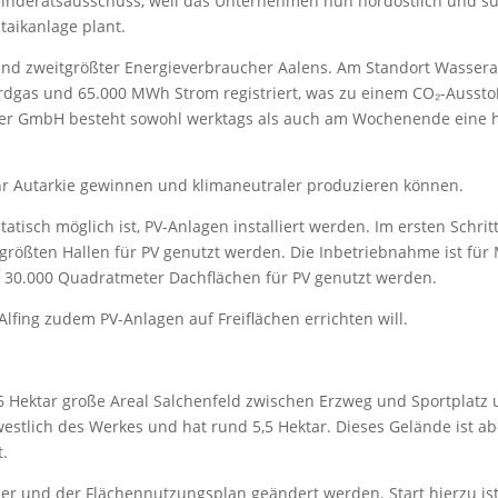
einderatsausschuss, weil das Unternehmen nun nordöstlich und s
taikanlage plant.
und zweitgrößter Energieverbraucher Aalens. Am Standort Wassera
rdgas und 65.000 MWh Strom registriert, was zu einem CO₂-Ausst
ssler GmbH besteht sowohl werktags als auch am Wochenende eine 
ehr Autarkie gewinnen und klimaneutraler produzieren können.
atisch möglich ist, PV-Anlagen installiert werden. Im ersten Schrit
größten Hallen für PV genutzt werden. Die Inbetriebnahme ist für
wa 30.000 Quadratmeter Dachflächen für PV genutzt werden.
Alfing zudem PV-Anlagen auf Freiflächen errichten will.
,56 Hektar große Areal Salchenfeld zwischen Erzweg und Sportplatz
dwestlich des Werkes und hat rund 5,5 Hektar. Dieses Gelände ist ab
t.
er und der Flächennutzungsplan geändert werden. Start hierzu is