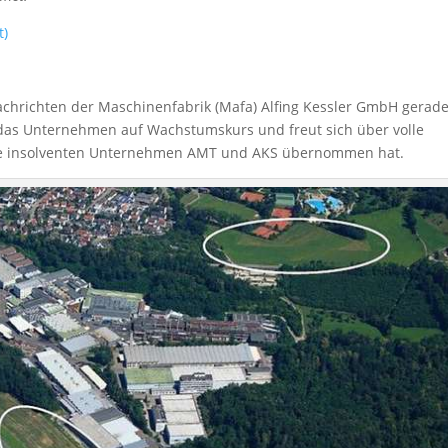
t)
chrichten der Maschinenfabrik (Mafa) Alfing Kessler GmbH gerade
 das Unternehmen auf Wachstumskurs und freut sich über volle
die insolventen Unternehmen AMT und AKS übernommen hat.