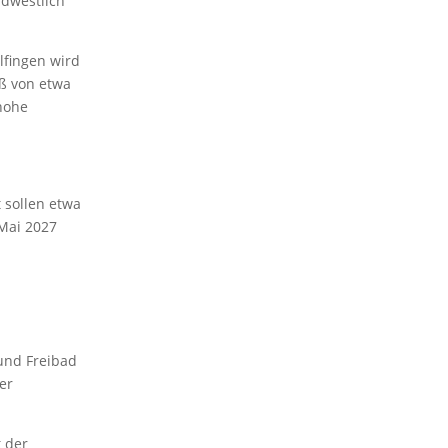
üdwestlich
lfingen wird
oß von etwa
hohe
t sollen etwa
 Mai 2027
 und Freibad
er
t der