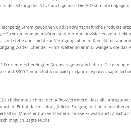
r in der Sitzung des ATUS auch gefasst. Die AfD stimmte dagegen.
r gleichzeitig Strom gewonnen und landwirtschaftliche Produkte erz
ge Strom zu erzeugen wären statt der nun anvisierten zehn Hektar
s Land stehe aber nicht zur Verfügung, ohne in Konflikt mit andere
fgang Walter, Chef der Firma Walter Solar in Ellwangen, die das 
3 Prozent des benötigten Stroms regenerativ liefern. Die erzeugte
so rund 8300 Tonnen Kohlendioxid pro Jahr einsparen, sagte Joc
(CDU) bekannte sich bei den Alfing-Vertretern, dass alle Anregunge
urden. Er bat darum, eine gütliche Einigung mit dem betroffenen
l erhalten. Müsse er nun verkleinern, müsse er wohl auch Zuschüss
ausch möglich, sagte Fuchs.