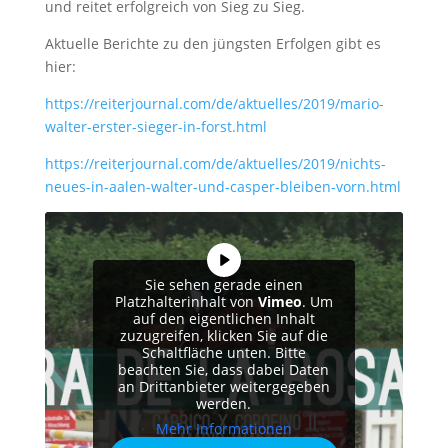
und reitet erfolgreich von Sieg zu Sieg.
Aktuelle Berichte zu den jüngsten Erfolgen gibt es
hier:
https://reiterjournal.com/de/aktuelles/2019/mario-
walter-erster-sieger-in-forst.html
https://reiterjournal.com/de/aktuelles/2019/nichts-
neues-in-aalen-walter-und-casper-bleiben-vorn.html
Sie sehen gerade einen
Platzhalterinhalt von
Vimeo
. Um
auf den eigentlichen Inhalt
zuzugreifen, klicken Sie auf die
Schaltfläche unten. Bitte
beachten Sie, dass dabei Daten
an Drittanbieter weitergegeben
werden.
Mehr Informationen