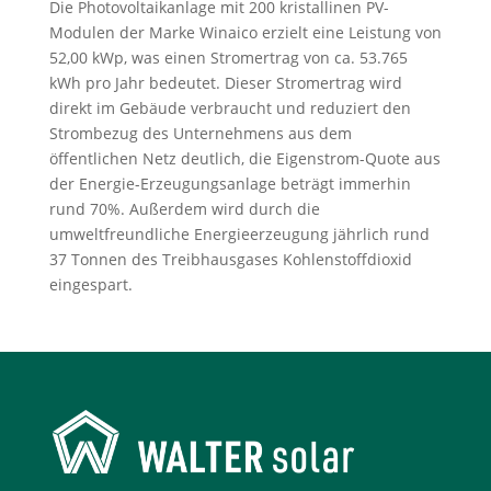
Die Photovoltaikanlage mit 200 kristallinen PV-
Modulen der Marke Winaico erzielt eine Leistung von
52,00 kWp, was einen Stromertrag von ca. 53.765
kWh pro Jahr bedeutet. Dieser Stromertrag wird
direkt im Gebäude verbraucht und reduziert den
Strombezug des Unternehmens aus dem
öffentlichen Netz deutlich, die Eigenstrom-Quote aus
der Energie-Erzeugungsanlage beträgt immerhin
rund 70%. Außerdem wird durch die
umweltfreundliche Energieerzeugung jährlich rund
37 Tonnen des Treibhausgases Kohlenstoffdioxid
eingespart.