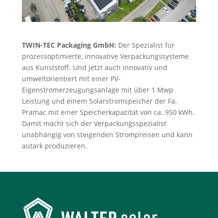
TWIN-TEC Packaging GmbH:
Der Spezialist für
prozessoptimierte, innovative Verpackungssysteme
aus Kunststoff. Und jetzt auch innovativ und
umweltorientiert mit einer PV-
Eigenstromerzeugungsanlage mit über 1 Mwp
Leistung und einem Solarstromspeicher der Fa.
Pramac mit einer Speicherkapazität von ca. 950 kWh.
Damit macht sich der Verpackungsspezialist
unabhängig von steigenden Strompreisen und kann
autark produzieren.