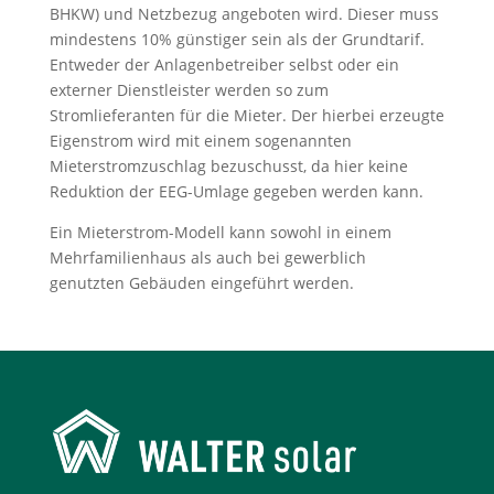
BHKW) und Netzbezug angeboten wird. Dieser muss
mindestens 10% günstiger sein als der Grundtarif.
Entweder der Anlagenbetreiber selbst oder ein
externer Dienstleister werden so zum
Stromlieferanten für die Mieter. Der hierbei erzeugte
Eigenstrom wird mit einem sogenannten
Mieterstromzuschlag bezuschusst, da hier keine
Reduktion der EEG-Umlage gegeben werden kann.
Ein Mieterstrom-Modell kann sowohl in einem
Mehrfamilienhaus als auch bei gewerblich
genutzten Gebäuden eingeführt werden.