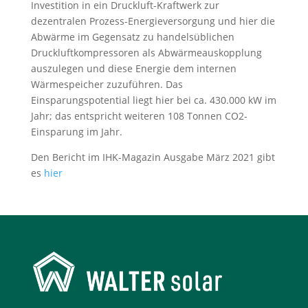
Investition in ein Druckluft-Kraftwerk zur
dezentralen Prozess-Energieversorgung und hier die
Abwärme im Gegensatz zu handelsüblichen
Druckluftkompressoren als Abwärmeauskopplung
auszulegen und diese Energie dem internen
Wärmespeicher zuzuführen. Das
Einsparungspotential liegt hier bei ca. 430.000 kW im
Jahr; das entspricht weiteren 108 Tonnen CO2-
Einsparung im Jahr.
Den Bericht im IHK-Magazin Ausgabe März 2021 gibt
es
hier